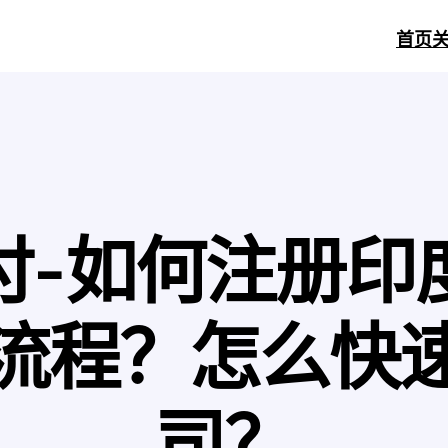
首页
付-如何注册印
流程？怎么快
司？