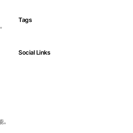
Tags
。
Social Links
Facebook
Twitter
LinkedIn
Instagram
能。