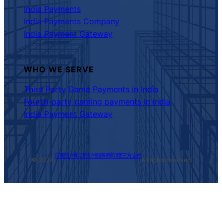
India Payments
India Payments Company
India Payment Gateway
WHO WE SERVE
Third Party Game Payments in India
Fourth-party gaming payments in India
India Payment Gateway
印度支付|印度支付服务商|印度三方支付
© 2024.
All rights reserved