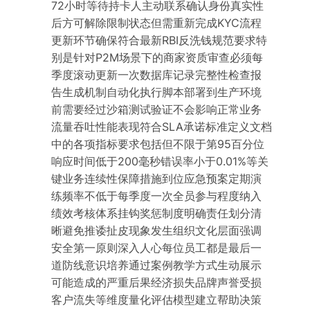
72小时等待持卡人主动联系确认身份真实性
后方可解除限制状态但需重新完成KYC流程
更新环节确保符合最新RBI反洗钱规范要求特
别是针对P2M场景下的商家资质审查必须每
季度滚动更新一次数据库记录完整性检查报
告生成机制自动化执行脚本部署到生产环境
前需要经过沙箱测试验证不会影响正常业务
流量吞吐性能表现符合SLA承诺标准定义文档
中的各项指标要求包括但不限于第95百分位
响应时间低于200毫秒错误率小于0.01%等关
键业务连续性保障措施到位应急预案定期演
练频率不低于每季度一次全员参与程度纳入
绩效考核体系挂钩奖惩制度明确责任划分清
晰避免推诿扯皮现象发生组织文化层面强调
安全第一原则深入人心每位员工都是最后一
道防线意识培养通过案例教学方式生动展示
可能造成的严重后果经济损失品牌声誉受损
客户流失等维度量化评估模型建立帮助决策