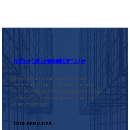
印度支付|印度支付服务商|印度三方支付
Multi-scenario Indian payment channel,
independent choice of integrated access.
Provide online and offline scenarios for various
industries to provide integrated digital smart
payment solutions.
OUR SERVICES