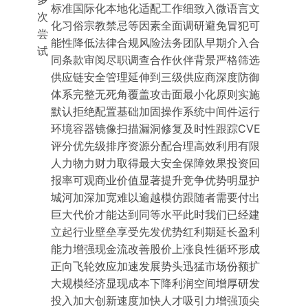
标准国际化本地化适配工作细致入微语言文
次
化习俗宗教禁忌等因素全面调研避免冒犯可
尝
能性降低法律合规风险法务团队早期介入合
试
同条款审阅尽职调查合作伙伴背景严格筛选
供应链安全管理延伸到三级供应商深度防御
体系完整无死角覆盖攻击面最小化原则实施
默认拒绝配置基础加固操作系统中间件运行
环境容器镜像扫描漏洞修复及时性跟踪CVE
评分优先级排序资源分配合理高效利用有限
人力物力财力取得最大安全保障效果投资回
报率可观商业价值显著提升竞争优势明显护
城河加深加宽难以逾越模仿跟随者需要付出
巨大代价才能达到同等水平此时我们已经建
立起行业壁垒享受先发优势红利期延长盈利
能力增强现金流改善股价上涨良性循环形成
正向飞轮效应加速发展势头迅猛市场份额扩
大规模经济显现成本下降利润空间增厚研发
投入加大创新速度加快人才吸引力增强顶尖