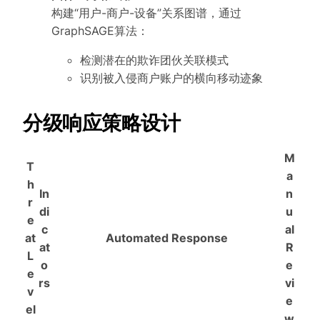
构建“用户-商户-设备”关系图谱，通过
GraphSAGE算法：
检测潜在的欺诈团伙关联模式
识别被入侵商户账户的横向移动迹象
分级响应策略设计
M
T
a
h
In
n
r
di
u
e
c
al
at
Automated Response
at
R
L
o
e
e
rs
vi
v
e
el
w