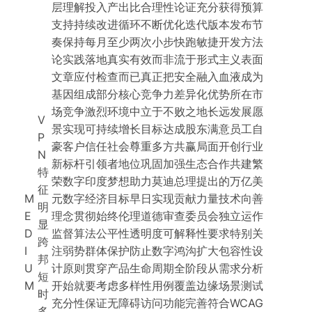
层理解投入产出比合理性论证充分获得预算
支持持续改进循环不断优化迭代版本发布节
奏保持每月至少两次小步快跑敏捷开发方法
论实践落地真实有效而非流于形式主义表面
文章应付检查而已真正把安全融入血液成为
基因组成部分核心竞争力差异化优势所在市
场竞争激烈环境中立于不败之地长远发展愿
V
景实现可持续增长目标达成股东满意员工自
P
豪客户信任社会尊重多方共赢局面开创行业
N
新标杆引领者地位巩固加强生态合作共建繁
特
荣数字印度梦想助力莫迪总理提出的万亿美
征
M
元数字经济目标早日实现贡献力量技术向善
明
E
理念贯彻始终伦理道德审查委员会独立运作
显
D
监督算法公平性透明度可解释性要求特别关
跨
I
注弱势群体保护防止数字鸿沟扩大包容性设
邦
U
计原则贯穿产品生命周期全阶段从需求分析
短
M
开始就要考虑多样性用例覆盖边缘场景测试
时
充分性保证无障碍访问功能完善符合WCAG
多