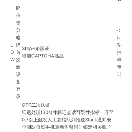
IP
信
誉
分
<
略
5
L
降
%
Step-up验证
O
首
抽
增加CAPTCHA挑战
W
次
样
新
审
设
计
备
登
录
OTP二次认证
延迟处理(30s)并标记会话可疑性指标上升至
0.7以上触发人工复核队列推送Slack通知安
全团队值班手机震动告警同时锁定相关账户