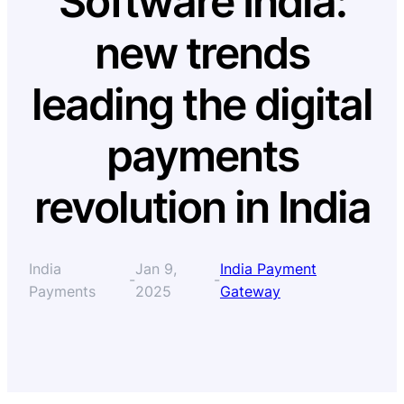
Software India:
new trends
leading the digital
payments
revolution in India
India
Jan 9,
India Payment
-
-
Payments
2025
Gateway