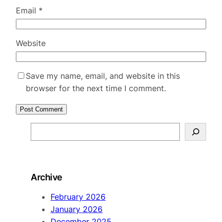
Email
*
Website
Save my name, email, and website in this
browser for the next time I comment.
S
e
a
r
Archive
c
h
February 2026
January 2026
December 2025