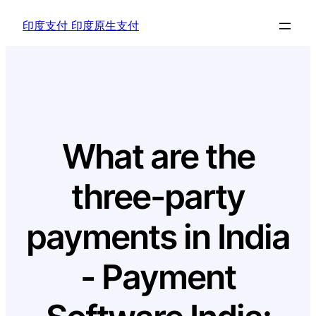
Skip
印度支付 印度原生支付
to
content
What are the
three-party
payments in India
- Payment