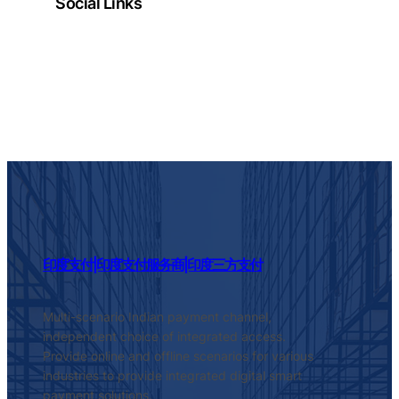
Social Links
Facebook
Twitter
LinkedIn
Instagram
印度支付|印度支付服务商|印度三方支付
Multi-scenario Indian payment channel,
independent choice of integrated access.
Provide online and offline scenarios for various
industries to provide integrated digital smart
payment solutions.