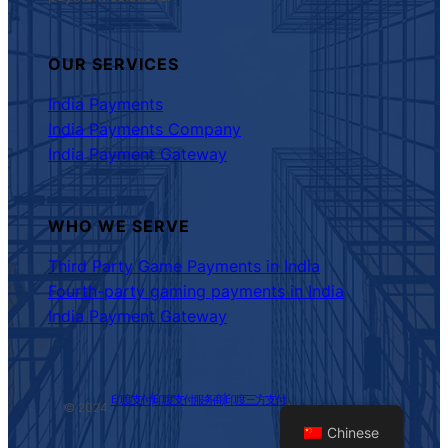
OUR SERVICES
India Payments
India Payments Company
India Payment Gateway
WHO WE SERVE
Third Party Game Payments in India
Fourth-party gaming payments in India
India Payment Gateway
印度支付|印度支付服务商|印度三方支付
© 2024.
All rights reserved
Chinese