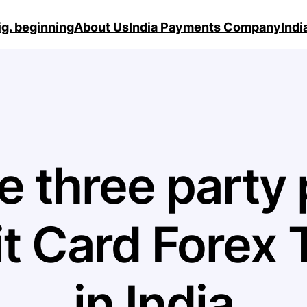
ig. beginning
About Us
India Payments Company
Ind
e three party
it Card Forex
in India