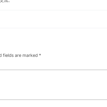
交流。
d fields are marked
*