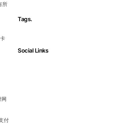
有所
Tags.
卡
Social Links
Facebook
Twitter
LinkedIn
Instagram
付网
支付