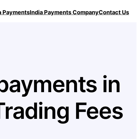
ia Payments
India Payments Company
Contact Us
 payments in
 Trading Fees