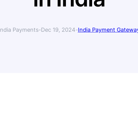
India Payments
-
Dec 19, 2024
-
India Payment Gatewa