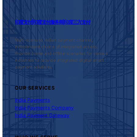
印度支付|印度支付服务商|印度三方支付
Multi-scenario Indian payment channel,
independent choice of integrated access.
Provide online and offline scenarios for various
industries to provide integrated digital smart
payment solutions.
OUR SERVICES
India Payments
India Payments Company
India Payment Gateway