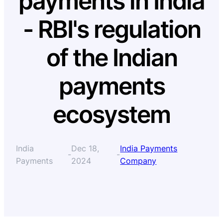
payments in India
- RBI's regulation
of the Indian
payments
ecosystem
India
Dec 18,
India Payments
-
-
Payments
2024
Company