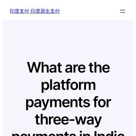
Skip
印度支付 印度原生支付
to
content
What are the
platform
payments for
three-way