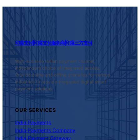
印度支付|印度支付服务商|印度三方支付
Multi-scenario Indian payment channel,
independent choice of integrated access.
Provide online and offline scenarios for various
industries to provide integrated digital smart
payment solutions.
OUR SERVICES
India Payments
India Payments Company
India Payment Gateway