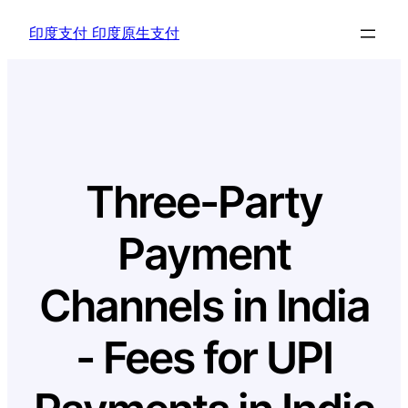
Skip
印度支付 印度原生支付
to
content
Three-Party
Payment
Channels in India
- Fees for UPI