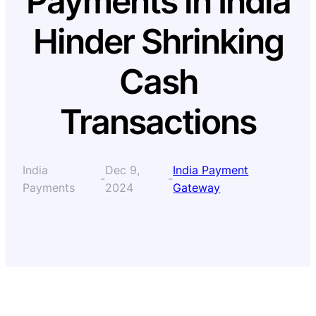
Payments in India
Hinder Shrinking
Cash
Transactions
India
Dec 9,
India Payment
-
-
Payments
2024
Gateway