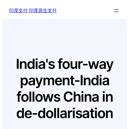
Skip
印度支付 印度原生支付
to
content
India's four-way
payment-India
follows China in
de-dollarisation