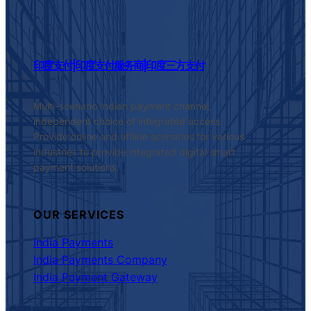
印度支付|印度支付服务商|印度三方支付
Multi-scenario Indian payment channel,
independent choice of integrated access.
Provide online and offline scenarios for various
industries to provide integrated digital smart
payment solutions.
OUR SERVICES
India Payments
India Payments Company
India Payment Gateway