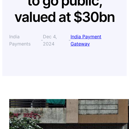
to go public,
valued at $30bn
India
Dec 4,
India Payment
-
-
Payments
2024
Gateway