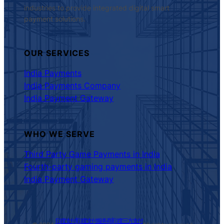
industries to provide integrated digital smart
payment solutions.
OUR SERVICES
India Payments
India Payments Company
India Payment Gateway
WHO WE SERVE
Third Party Game Payments in India
Fourth-party gaming payments in India
India Payment Gateway
印度支付|印度支付服务商|印度三方支付