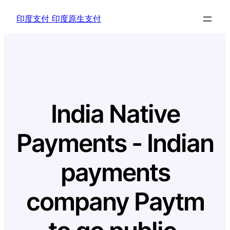
Skip
印度支付 印度原生支付
to
content
India Native
Payments - Indian
payments
company Paytm