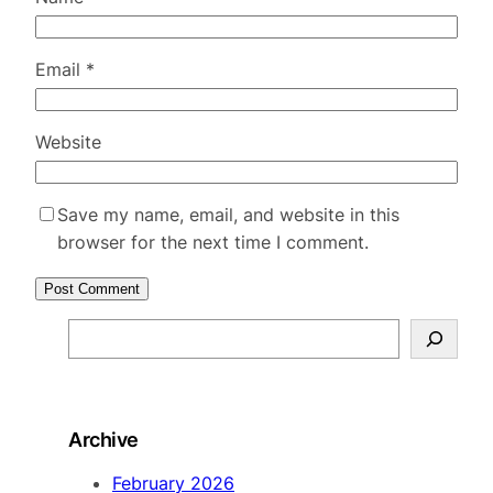
Email
*
Website
Save my name, email, and website in this
browser for the next time I comment.
S
e
a
r
Archive
c
h
February 2026