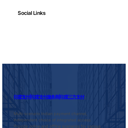
Social Links
Facebook
Twitter
LinkedIn
Instagram
印度支付|印度支付服务商|印度三方支付
Multi-scenario Indian payment channel,
independent choice of integrated access.
Provide online and offline scenarios for various