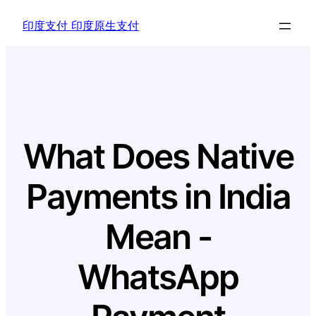
Skip
印度支付 印度原生支付
to
content
What Does Native
Payments in India
Mean -
WhatsApp