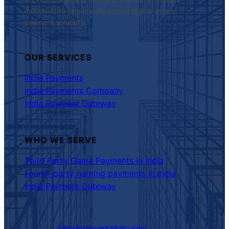
industries to provide integrated digital smart
payment solutions.
OUR SERVICES
India Payments
India Payments Company
India Payment Gateway
WHO WE SERVE
Third Party Game Payments in India
Fourth-party gaming payments in India
India Payment Gateway
印度支付|印度支付服务商|印度三方支付