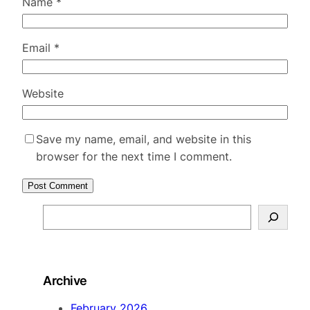
Name
*
Email
*
Website
Save my name, email, and website in this
browser for the next time I comment.
S
e
a
r
Archive
c
h
February 2026