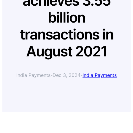
achieves 3.55
billion
transactions in
August 2021
India Payments
-
Dec 3, 2024
-
India Payments