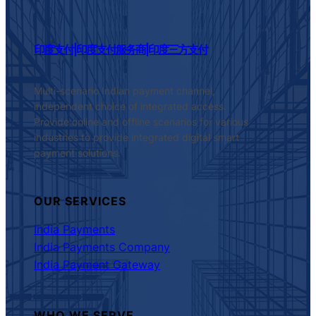
印度支付|印度支付服务商|印度三方支付
Multi-scenario Indian payment channel,
independent choice of integrated access.
Provide online and offline scenarios for various
industries to provide integrated digital smart
payment solutions.
OUR SERVICES
India Payments
India Payments Company
India Payment Gateway
WHO WE SERVE