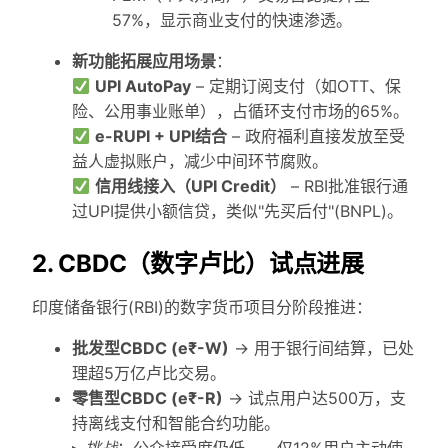
57%，显示商业支付的快速渗透。
新功能拓展应用场景
：
UPI AutoPay
– 定期订阅支付（如OTT、保
险、公用事业账单），占循环支付市场的65%。
e-RUPI + UPI结合
– 政府福利直接发放至受
益人虚拟账户，减少中间环节腐败。
信用线接入（UPI Credit）
– RBI批准银行通
过UPI提供小额信贷，类似"先买后付"(BNPL)。
2. CBDC（数字卢比）试点进展
印度储备银行(RBI)的数字货币项目分阶段推进：
批发型CBDC (e₹-W)
→ 用于银行间结算，已处
理超5万亿卢比交易。
零售型CBDC (e₹-R)
→ 试点用户达500万，支
持离线支付和智能合约功能。