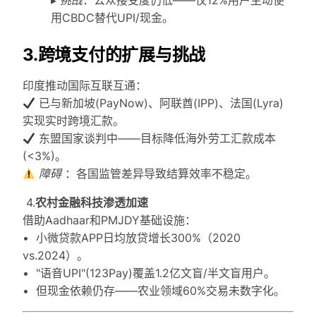
▸
挑战
：公众接受度仍低——仅12%用户主动使
用CBDC替代UPI/现金。
3.跨境支付的扩展与挑战
印度推动国际互联互通：
已与新加坡(PayNow)、阿联酋(IPP)、法国(Lyra)
实现实时跨境汇款。
东盟国家谈判中——目标降低海外劳工汇款成本
(<3%)。
障碍
：各国监管差异导致结算效率不稳定。
4.
农村金融科技渗透加速
借助Aadhaar和PMJDY基础设施：
• 小微贷款APP日均放贷增长300%（2020
vs.2024）。
• "语音UPI"(123Pay)覆盖1.2亿文盲/半文盲用户。
• 但现金依赖仍存——农业领域60%交易未数字化。