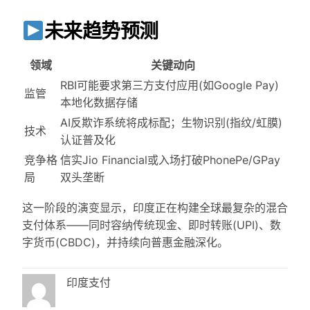
未来趋势预测
领域
关键动向
RBI可能要求第三方支付应用(如Google Pay)
监管
本地化数据存储
AI反欺诈系统将成标配；生物识别(指纹/虹膜)
技术
认证普及化
竞争格
信实Jio Financial或入场打破PhonePe/GPay
局
双头垄断
这一阶段的演变显示，印度正在构建全球最复杂的混合
支付体系——同时容纳传统现金、即时转账(UPI)、数
字货币(CBDC)，并持续向普惠金融深化。
印度支付